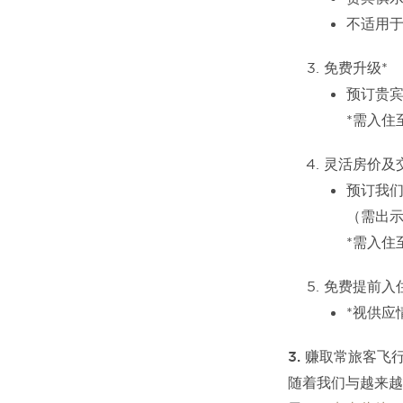
不适用
免费升级*
预订贵
*需入住
灵活房价及
预订我们
（需出
*需入住
免费提前入
*视供应
3. 赚取常旅客飞
随着我们与越来越