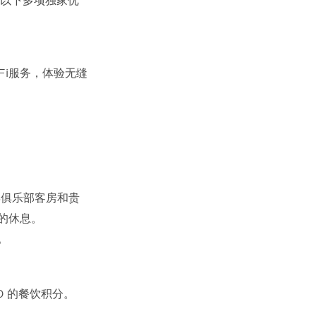
以下多项独家优
Fi服务，体验无缝
宾俱乐部客房和贵
的休息。
。
0 的餐饮积分。